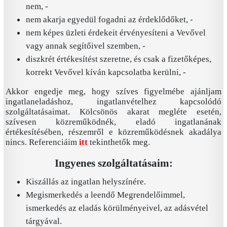
nem, -
nem akarja egyedül fogadni az érdeklődőket, -
nem képes üzleti érdekeit érvényesíteni a Vevővel
vagy annak segítőivel szemben, -
diszkrét értékesítést szeretne, és csak a fizetőképes,
korrekt Vevővel kíván kapcsolatba kerülni, -
Akkor engedje meg, hogy szíves figyelmébe ajánljam
ingatlaneladáshoz, ingatlanvételhez kapcsolódó
szolgáltatásaimat. Kölcsönös akarat megléte esetén,
szívesen közreműködnék, eladó ingatlanának
értékesítésében, részemről e közreműködésnek akadálya
nincs. Referenciáim
itt
tekinthetők meg.
Ingyenes szolgáltatásaim:
Kiszállás az ingatlan helyszínére.
Megismerkedés a leendő Megrendelőimmel,
ismerkedés az eladás körülményeivel, az adásvétel
tárgyával.