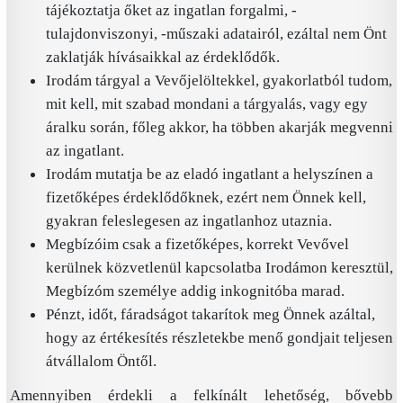
tájékoztatja őket az ingatlan forgalmi, -
tulajdonviszonyi, -műszaki adatairól, ezáltal nem Önt
zaklatják hívásaikkal az érdeklődők.
Irodám tárgyal a Vevőjelöltekkel, gyakorlatból tudom,
mit kell, mit szabad mondani a tárgyalás, vagy egy
áralku során, főleg akkor, ha többen akarják megvenni
az ingatlant.
Irodám mutatja be az eladó ingatlant a helyszínen a
fizetőképes érdeklődőknek, ezért nem Önnek kell,
gyakran feleslegesen az ingatlanhoz utaznia.
Megbízóim csak a fizetőképes, korrekt Vevővel
kerülnek közvetlenül kapcsolatba Irodámon keresztül,
Megbízóm személye addig inkognitóba marad.
Pénzt, időt, fáradságot takarítok meg Önnek azáltal,
hogy az értékesítés részletekbe menő gondjait teljesen
átvállalom Öntől.
Amennyiben érdekli a felkínált lehetőség, bővebb