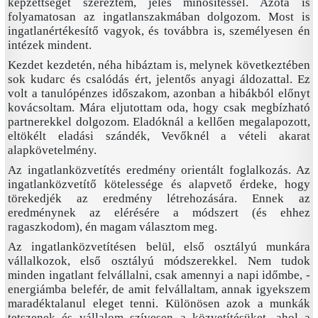
képzettséget szereztem, jeles minősítéssel. Azóta is
folyamatosan az ingatlanszakmában dolgozom. Most is
ingatlanértékesítő vagyok, és továbbra is, személyesen én
intézek mindent.
Kezdet kezdetén, néha hibáztam is, melynek következtében
sok kudarc és csalódás ért, jelentős anyagi áldozattal. Ez
volt a tanulópénzes időszakom, azonban a hibákból előnyt
kovácsoltam. Mára eljutottam oda, hogy csak megbízható
partnerekkel dolgozom. Eladóknál a kellően megalapozott,
eltökélt eladási szándék, Vevőknél a vételi akarat
alapkövetelmény.
Az ingatlanközvetítés eredmény orientált foglalkozás. Az
ingatlanközvetítő kötelessége és alapvető érdeke, hogy
törekedjék az eredmény létrehozására. Ennek az
eredménynek az elérésére a módszert (és ehhez
ragaszkodom), én magam választom meg.
Az ingatlanközvetítésen belül, első osztályú munkára
vállalkozok, első osztályú módszerekkel. Nem tudok
minden ingatlant felvállalni, csak amennyi a napi időmbe, -
energiámba belefér, de amit felvállaltam, annak igyekszem
maradéktalanul eleget tenni. Különösen azok a munkák
tetszenek és vállalom szívesen a közvetítésüket, ahol a