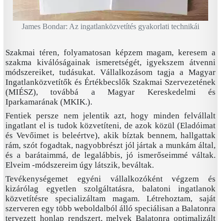
James Bondar: Az ingatlanközvetítés gyakorlati technikái
Szakmai téren, folyamatosan képzem magam, keresem a
szakma kiválóságainak ismeretségét, igyekszem átvenni
módszereiket, tudásukat. Vállalkozásom tagja a Magyar
Ingatlanközvetítők és Értékbecslők Szakmai Szervezetének
(MIÉSZ), továbbá a Magyar Kereskedelmi és
Iparkamarának (MKIK.).
Fentiek persze nem jelentik azt, hogy minden felvállalt
ingatlant el is tudok közvetíteni, de azok közül (Eladóimat
és Vevőimet is beleértve), akik bíztak bennem, hallgattak
rám, szót fogadtak, nagyobbrészt jól jártak a munkám által,
és a barátaimmá, de legalábbis, jó ismerőseimmé váltak.
Elveim -módszereim úgy látszik, beváltak.
Tevékenységemet egyéni vállalkozóként végzem és
kizárólag egyetlen szolgáltatásra, balatoni ingatlanok
közvetítésre specializáltam magam. Létrehoztam, saját
szerveren egy több weboldalból álló speciálisan a Balatonra
tervezett honlap rendszert, melyek Balatonra optimalizált