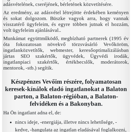
adásvételének, cseréjének, bérletének közvetítésére.
Az eredmény, az adásvétel létrejötte érdekében keményen
és sokat dolgozom. Büszke vagyok arra, hogy vannak
visszatérő ügyfeleim, és egyre többen jutnak el hozzám,
volt ügyfeleim ajánlásával..
Munkámat együttműködő, megbízható partnerek (1995 év
óta fokozatosan növekvő törzsvásárló Vevőköröm,
ingatlanközvetítők, webmester, keresőoptimalizálásban
jártas SEO szakértők, ügyvédek, Ügyvédi irodák,
ingatlanpiaci szakértők, értékbecslők, moderátorok,
mentorok, -stb.) segítik.
Készpénzes Vevőim részére, folyamatosan
keresek-kínálok eladó ingatlanokat a Balaton
parton, a Balaton-régióban, a Balaton-
felvidéken és a Bakonyban.
Ha Ön ingatlant adna el, de:
nincs ideje, -energiája, illetve nincs lehetősége, -
kedve, -hangulata az ingatlan eladásával foglalkozni,