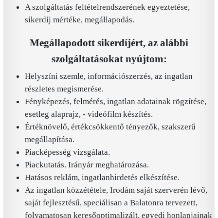
A szolgáltatás feltételrendszerének egyeztetése,
sikerdíj mértéke, megállapodás.
Megállapodott sikerdíjért, az alábbi
szolgáltatásokat nyújtom:
Helyszíni szemle, információszerzés, az ingatlan
részletes megismerése.
Fényképezés, felmérés, ingatlan adatainak rögzítése,
esetleg alaprajz, - videófilm készítés.
Értéknövelő, értékcsökkentő tényezők, szakszerű
megállapítása.
Piacképesség vizsgálata.
Piackutatás. Irányár meghatározása.
Hatásos reklám, ingatlanhirdetés elkészítése.
Az ingatlan közzététele, Irodám saját szerverén lévő,
saját fejlesztésű, speciálisan a Balatonra tervezett,
folyamatosan keresőoptimalizált, egyedi honlapjainak