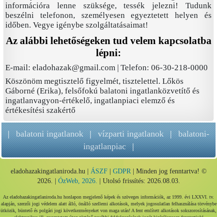
információra lenne szüksége, tessék jelezni! Tudunk
beszélni telefonon, személyesen egyeztetett helyen és
időben. Vegye igénybe szolgáltatásaimat!
Az alábbi lehetőségeken tud velem kapcsolatba
lépni:
E-mail: eladohazak@gmail.com | Telefon: 06-30-218-0000
Köszönöm megtisztelő figyelmét, tisztelettel. Lőkös
Gáborné (Erika), felsőfokú balatoni ingatlanközvetítő és
ingatlanvagyon-értékelő, ingatlanpiaci elemző és
értékesítési szakértő
|
balatoni ingatlanok
|
vízparti ingatlanok
|
balatoni-
ingatlanpiac
|
eladohazakingatlaniroda.hu |
ÁSZF
|
GDPR
| Minden jog fenntartva! ©
2026. |
ÓzWeb, 2026.
| Utolsó frissítés: 2026.08.03.
Az eladohazakingatlaniroda.hu honlapon megjelenő képek és szöveges információk, az 1999. évi LXXVI. tv.
alapján, szerzői jogi védelem alatt álló, önálló szellemi alkotások, melyek jogosulatlan felhasználása törvénybe
ütközik, büntető és polgári jogi következményeket von maga után! A fent említett alkotások sokszorosításának,