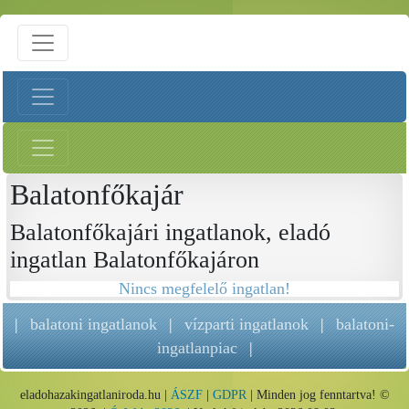
Balatonfőkajár
Balatonfőkajári ingatlanok, eladó
ingatlan Balatonfőkajáron
Nincs megfelelő ingatlan!
|
balatoni ingatlanok
|
vízparti ingatlanok
|
balatoni-
ingatlanpiac
|
eladohazakingatlaniroda.hu |
ÁSZF
|
GDPR
| Minden jog fenntartva! ©