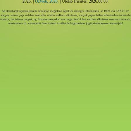
2026. |
ÓzWeb, 2026.
| Utolsó frissítés: 2026.08.03.
Az eladohazakingatlaniroda.hu honlapon megjelenő képek és szöveges információk, az 1999. évi LXXVI. tv.
alapján, szerzői jogi védelem alatt álló, önálló szellemi alkotások, melyek jogosulatlan felhasználása törvénybe
ütközik, büntető és polgári jogi következményeket von maga után! A fent említett alkotások sokszorosításának,
elektronikus ill. nyomtatott úton történő további feldolgozásának jogát kizárólagosan fenntartjuk!