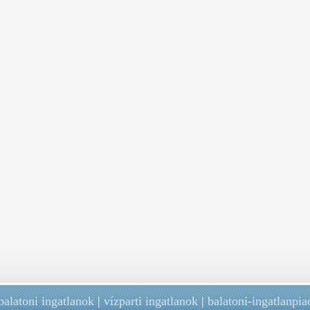
balatoni ingatlanok
|
vízparti ingatlanok
|
balatoni-ingatlanpia