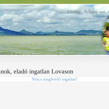
Főoldal
(current)
Néhány szó, 
anok, eladó ingatlan Lovason
Nincs megfelelő ingatlan!