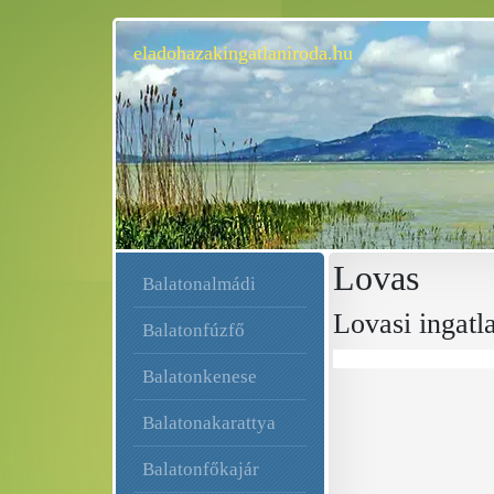
eladohazakingatlaniroda.hu
Lovas
Balatonalmádi
Lovasi ingatl
Balatonfúzfő
Balatonkenese
Balatonakarattya
Balatonfőkajár