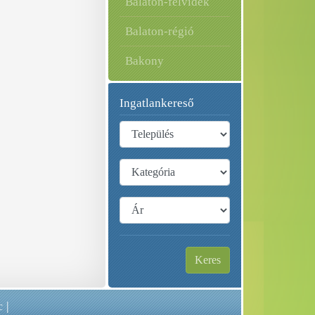
Balaton-felvidék
Balaton-régió
Bakony
Ingatlankereső
Keres
c
|