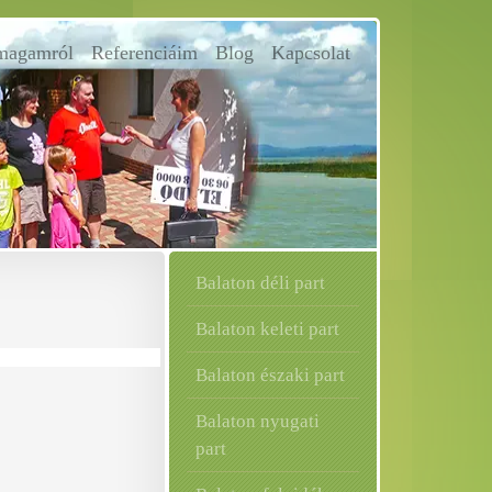
magamról
Referenciáim
Blog
Kapcsolat
Balaton déli part
Balaton keleti part
Balaton északi part
Balaton nyugati
part