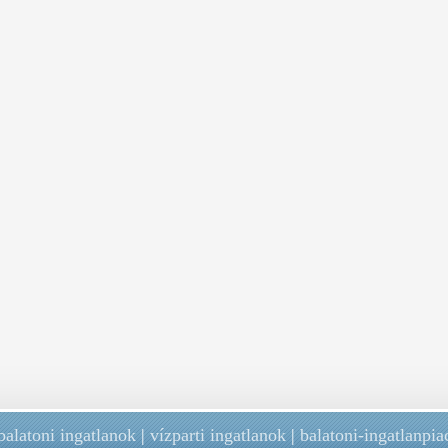
balatoni ingatlanok
|
vízparti ingatlanok
|
balatoni-ingatlanpia