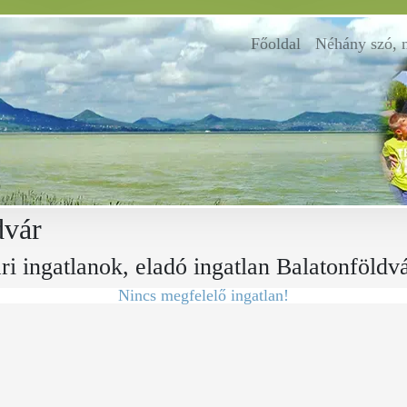
Főoldal
(current)
Néhány szó, 
dvár
ri ingatlanok, eladó ingatlan Balatonföldv
Nincs megfelelő ingatlan!