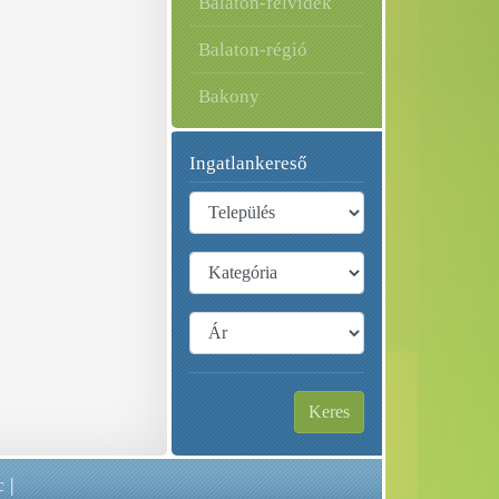
Balaton-felvidék
Balaton-régió
Bakony
Ingatlankereső
Keres
c
|