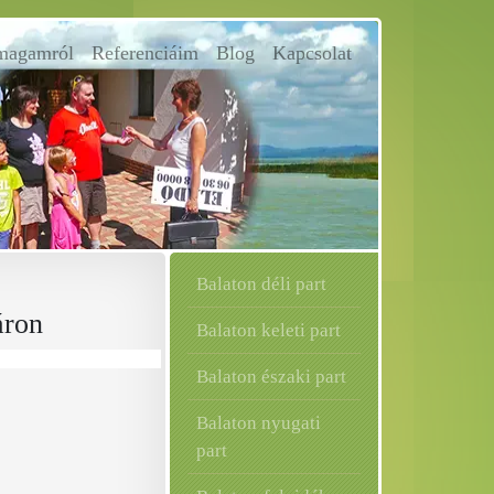
magamról
Referenciáim
Blog
Kapcsolat
Balaton déli part
áron
Balaton keleti part
Balaton északi part
Balaton nyugati
part