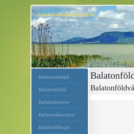
eladohazakingatlaniroda.hu
Balatonföl
Balatonalmádi
Balatonföldvá
Balatonfúzfő
Balatonkenese
Balatonakarattya
Balatonfőkajár