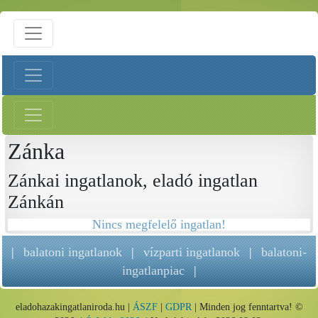
Zánka
Zánkai ingatlanok, eladó ingatlan
Zánkán
Nincs megfelelő ingatlan!
|
balatoni ingatlanok
|
vízparti ingatlanok
|
balatoni-
ingatlanpiac
|
eladohazakingatlaniroda.hu |
ÁSZF
|
GDPR
| Minden jog fenntartva! ©