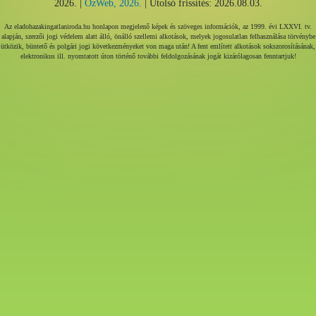
2026. |
ÓzWeb, 2026.
| Utolsó frissítés: 2026.08.03.
Az eladohazakingatlaniroda.hu honlapon megjelenő képek és szöveges információk, az 1999. évi LXXVI. tv.
alapján, szerzői jogi védelem alatt álló, önálló szellemi alkotások, melyek jogosulatlan felhasználása törvénybe
ütközik, büntető és polgári jogi következményeket von maga után! A fent említett alkotások sokszorosításának,
elektronikus ill. nyomtatott úton történő további feldolgozásának jogát kizárólagosan fenntartjuk!