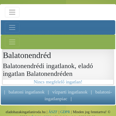
Balatonendréd
Balatonendrédi ingatlanok, eladó
ingatlan Balatonendréden
Nincs megfelelő ingatlan!
|
balatoni ingatlanok
|
vízparti ingatlanok
|
balatoni-
ingatlanpiac
|
eladohazakingatlaniroda.hu |
ÁSZF
|
GDPR
| Minden jog fenntartva! ©