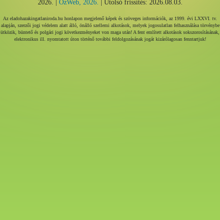
2026. |
ÓzWeb, 2026.
| Utolsó frissítés: 2026.08.03.
Az eladohazakingatlaniroda.hu honlapon megjelenő képek és szöveges információk, az 1999. évi LXXVI. tv.
alapján, szerzői jogi védelem alatt álló, önálló szellemi alkotások, melyek jogosulatlan felhasználása törvénybe
ütközik, büntető és polgári jogi következményeket von maga után! A fent említett alkotások sokszorosításának,
elektronikus ill. nyomtatott úton történő további feldolgozásának jogát kizárólagosan fenntartjuk!