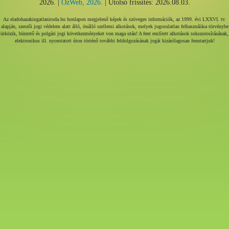
2026. |
ÓzWeb, 2026.
| Utolsó frissítés: 2026.08.03.
Az eladohazakingatlaniroda.hu honlapon megjelenő képek és szöveges információk, az 1999. évi LXXVI. tv.
alapján, szerzői jogi védelem alatt álló, önálló szellemi alkotások, melyek jogosulatlan felhasználása törvénybe
ütközik, büntető és polgári jogi következményeket von maga után! A fent említett alkotások sokszorosításának,
elektronikus ill. nyomtatott úton történő további feldolgozásának jogát kizárólagosan fenntartjuk!