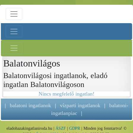
Balatonvilágos
Balatonvilágosi ingatlanok, eladó
ingatlan Balatonvilágoson
Nincs megfelelő ingatlan!
|
balatoni ingatlanok
|
vízparti ingatlanok
|
balatoni-
ingatlanpiac
|
eladohazakingatlaniroda.hu |
ÁSZF
|
GDPR
| Minden jog fenntartva! ©