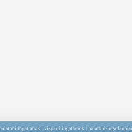
balatoni ingatlanok
|
vízparti ingatlanok
|
balatoni-ingatlanpia