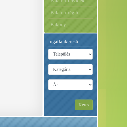
Balaton-felvidék
Balaton-régió
Bakony
Ingatlankereső
Keres
c
|