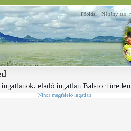
Főoldal
(current)
Néhány szó, 
ed
 ingatlanok, eladó ingatlan Balatonfüreden
Nincs megfelelő ingatlan!