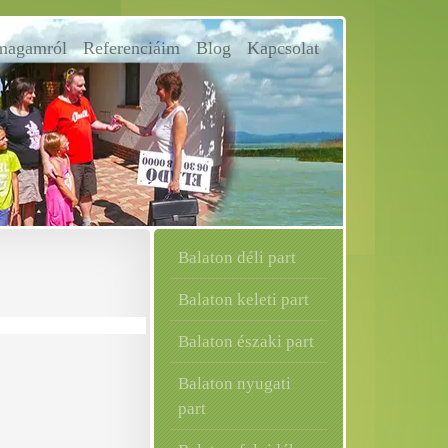
magamról
Referenciáim
Blog
Kapcsolat
Balaton déli part
Balaton keleti part
Balaton északi part
Balaton nyugati
part