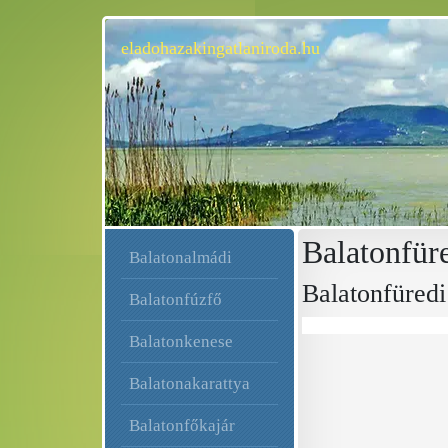
eladohazakingatlaniroda.hu
Balatonfür
Balatonalmádi
Balatonfüredi
Balatonfúzfő
Balatonkenese
Balatonakarattya
Balatonfőkajár